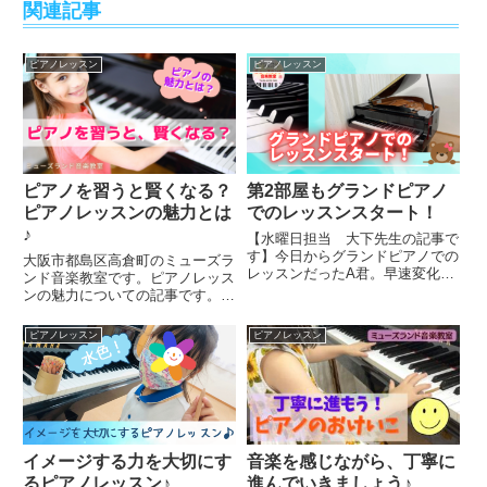
関連記事
ピアノレッスン
ピアノレッスン
ピアノを習うと賢くなる？
第2部屋もグランドピアノ
ピアノレッスンの魅力とは
でのレッスンスタート！
♪
【水曜日担当 大下先生の記事で
す】今日からグランドピアノでの
大阪市都島区高倉町のミューズラ
レッスンだったA君。早速変化に
ンド音楽教室です。ピアノレッス
気付いてくれました。特にハンマ
ンの魅力についての記事です。音
ーに興味を持ったようで、鍵盤を
楽的にも人間的にも成長できるピ
弾いてハンマーが動く様子を楽し
アノレッスンです。
ピアノレッスン
ピアノレッスン
んでいました♪注目するところに
センスを感じました😌✨そし
て、...
イメージする力を大切にす
音楽を感じながら、丁寧に
るピアノレッスン♪
進んでいきましょう♪