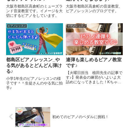
大阪市都島区高倉町のミューズラ
大阪市都島区高倉町の音楽教室、
ンド音楽教室です。イメージを大
ピアノレッスンのプログです。
切にするピアノをしています。
ピアノレッスン
ピアノレッスン
都島区ピアノレッスン_や
連弾も楽しめるピアノ教室
る気があるとどんどん弾け
です♪
る♪
【火曜日担当 植田先生の記事で
す♪】発表会の練習がいよいよ大
小学1年生のピアノレッスンの様
詰めになってきました！Kちゃん
子です＾＾生徒さんのやる気に拍
は先生と連弾をします♫おうちで
手♪
は自分の担当メロディーを1人で
練習✨レッスンで先生と合わせて
います☺️連弾はソロで弾くのとは
違って2人で息を合わせたり沢...
初めてのピアノのペダルに挑戦！