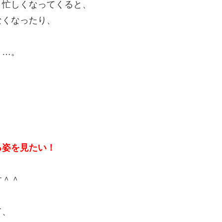
、忙しくなってくると、
なくなったり、
り…。
！
る姿を見たい！
す＾＾
て、